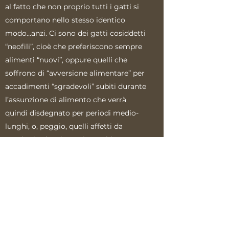
al fatto che non proprio tutti i gatti si
comportano nello stesso identico
modo…anzi. Ci sono dei gatti cosiddetti
“neofili”, cioè che preferiscono sempre
alimenti “nuovi”, oppure quelli che
soffrono di “avversione alimentare” per
accadimenti “sgradevoli” subiti durante
l’assunzione di alimento che verrà
quindi disdegnato per periodi medio-
lunghi, o, peggio, quelli affetti da
patologie che ci costringerebbero a
modificare il regime alimentare con il
rischio dell’insorgere del fenomeno
della “neofobia”, cioè dal rifiuto assoluto
di assumere il nuovo cibo proposto in
una situazione di stress dovuto alla
patologia stessa.