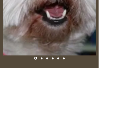
NUTRIDERMAVET | Matteo Fiori
Medico Veterinario |
Iscritto all'Ordine dei
Medici Veterinari di Firenze e Prato |
Iscrizione
n° 348
Qualsiasi uso delle immagini e dei contenuti di
questo sito senza l'autorizzazione dell'autore, è
vietato.
©All right reserved
Informativa sulla
privacy