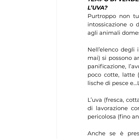
L’UVA?
Purtroppo non tut
intossicazione o 
agli animali domes
Nell’elenco degli
mai) si possono ann
panificazione, l’a
poco cotte, latte 
lische di pesce e…
L’uva (fresca, cott
di lavorazione c
pericolosa (fino an
Anche se è prese