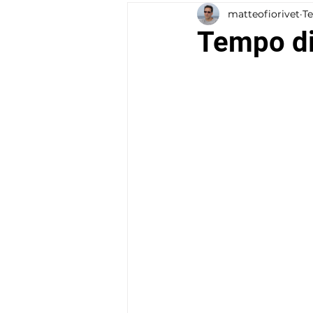
matteofiorivet
Te
COMPORTAMENTO
Tempo d