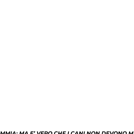
MMIA: MA E’ VERO CHE I CANI NON DEVONO 