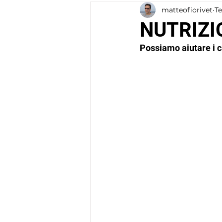
matteofiorivet
Te
COMPORTAMENTO
NUTRIZI
Possiamo aiutare i ca
La risposta a ques
varietà delle forme
trasformazioni bio
malattia, delle ter
In generale i fatto
metabolismo di car
avere dalla 
supple
dall’integrazione d
In generale i fatto
da neoplasia si po