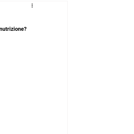
 nutrizione?
essità e la 
, delle 
a dalla 
azioni del 
 potrebbe 
rimis), 
ziente affetto 
i: 