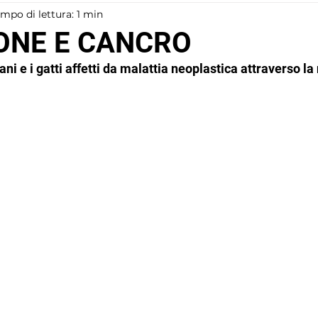
mpo di lettura: 1 min
ONE E CANCRO
ni e i gatti affetti da malattia neoplastica attraverso la
ta domanda non può essere assoluta vista la compl
 neoplastiche che possono colpire i nostri pazienti
chimiche organiche, della sintomatologia provocat
apie intraprese nella cura della patologia.
ri nutrizionali da considerare conseguono alle alter
boidrati, proteine e grassi, e dal beneficio che si
mentazione di alcuni amminoacidi 
(arginina in p
i 
polifenoli
 e 
antiossidanti
.
ri chiave nella formulazione di una dieta per un pa
ssono riassumere in alcuni importanti accorgiment