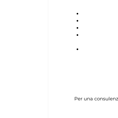
una restrizion
un incremento 
l'evitare care
fornire un ad
livelli di argin
fornire un ad
incremento deg
Queste sono alcune
di sintomi o condiz
neoplasia o dagli e
Per una consulenz