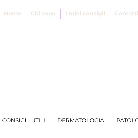
Home
Chi sono
I miei consigli
Contatt
CONSIGLI UTILI
DERMATOLOGIA
PATOL