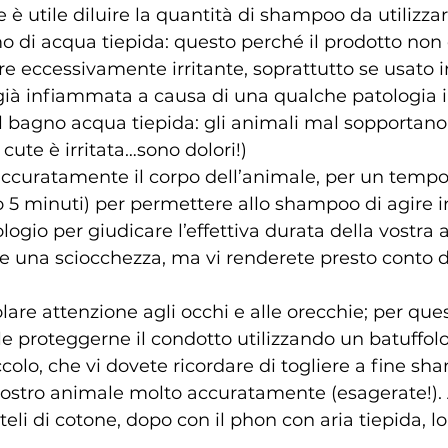
 è utile diluire la quantità di shampoo da utilizzar
o di acqua tiepida: questo perché il prodotto non d
e eccessivamente irritante, soprattutto se usato 
ià infiammata a causa di una qualche patologia i
 il bagno acqua tiepida: gli animali mal sopportano
 cute è irritata…sono dolori!)
ccuratamente il corpo dell’animale, per un temp
5 minuti) per permettere allo shampoo di agire in
ogio per giudicare l’effettiva durata della vostra a
 una sciocchezza, ma vi renderete presto conto d
lare attenzione agli occhi e alle orecchie; per que
le proteggerne il condotto utilizzando un batuffolo
colo, che vi dovete ricordare di togliere a fine sh
vostro animale molto accuratamente (esagerate!). 
eli di cotone, dopo con il phon con aria tiepida, lo