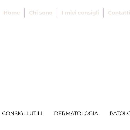
Home
Chi sono
I miei consigli
Contatt
CONSIGLI UTILI
DERMATOLOGIA
PATOL