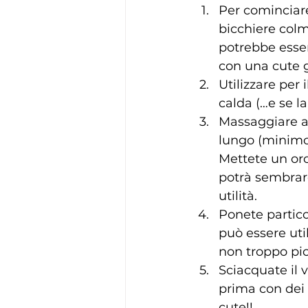
Per cominciare
bicchiere colm
potrebbe esser
con una cute g
Utilizzare per
calda (…e se la
Massaggiare a
lungo (minimo 
Mettete un orol
potrà sembrare
utilità.
Ponete partico
può essere uti
non troppo pic
Sciacquate il 
prima con dei t
cute!!