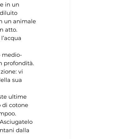
e in un 
iluito 
in un animale 
n atto.
 l’acqua 
o medio-
 profondità. 
zione: vi 
ella sua 
ste ultime 
 di cotone 
ampoo.
Asciugatelo 
ntani dalla 