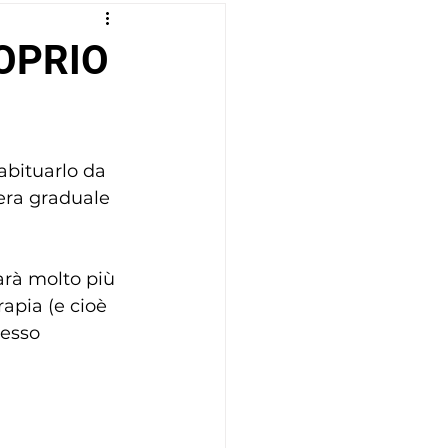
OPRIO
abituarlo da 
era graduale 
arà molto più 
apia (e cioè 
pesso 